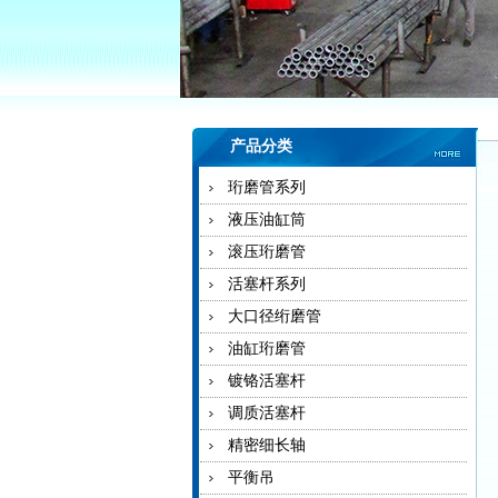
产品分类
珩磨管系列
液压油缸筒
滚压珩磨管
活塞杆系列
大口径绗磨管
油缸珩磨管
镀铬活塞杆
调质活塞杆
精密细长轴
平衡吊