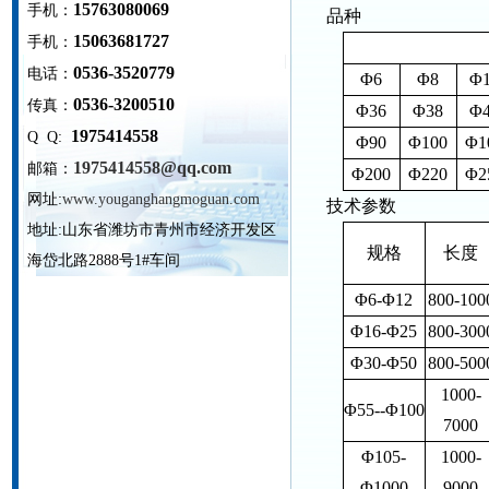
15763080069
手机：
品种
15063681727
手机：
0536-3520779
电话：
Φ6
Φ8
Φ
0536-3200510
传真：
Φ36
Φ38
Φ
1975414558
Q Q:
Φ90
Φ100
Φ1
1975414558@qq.com
邮箱：
Φ200
Φ220
Φ2
网址:
www.youganghangmoguan.com
技术参数
地址:
山东省潍坊市青州市经济开发区
规格
长度
海岱北路2888号1#车间
Φ6-Φ12
800-100
Φ16-Φ25
800-300
Φ30-Φ50
800-500
1000-
Φ55--Φ100
7000
Φ105-
1000-
Φ1000
9000