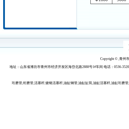
Copyright © ,青
地址：山东省潍坊市青州市经济开发区海岱北路2888号1#车间 电话：0536-3520779 传真：
珩磨管,绗磨管,活塞杆,镀铬活塞杆,油缸钢管,油缸缸筒,油缸活塞杆,油缸珩磨管