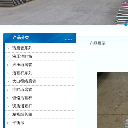
产品分类
产品展示
珩磨管系列
液压油缸筒
滚压珩磨管
活塞杆系列
大口径绗磨管
油缸珩磨管
镀铬活塞杆
调质活塞杆
精密细长轴
平衡吊