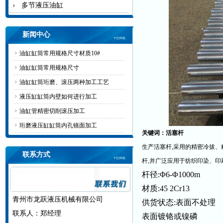
多节液压油缸
新闻中心
油缸缸筒常用规格尺寸材质10#
油缸缸筒常用规格尺寸
油缸缸筒珩磨、滚压两种加工工艺
液压缸缸筒内壁如何进行加工
油缸管精密切削滚压加工
珩磨液压缸缸筒内孔镜面加工
关键词：活塞杆
生产活塞杆
,
采用的精密冷拔、
联系方式
杆
,
并广泛应用于纺织印染、印
杆径
:Φ6-Φ1000m
材质
:45 2Cr13
青州市龙跃液压机械有限公司
供货状态
:
表面不处理
联系人：郑经理
表面镀铬或镍磷