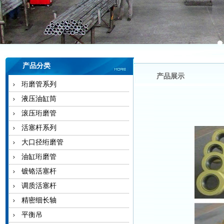
产品分类
产品展示
珩磨管系列
液压油缸筒
滚压珩磨管
活塞杆系列
大口径绗磨管
油缸珩磨管
镀铬活塞杆
调质活塞杆
精密细长轴
平衡吊