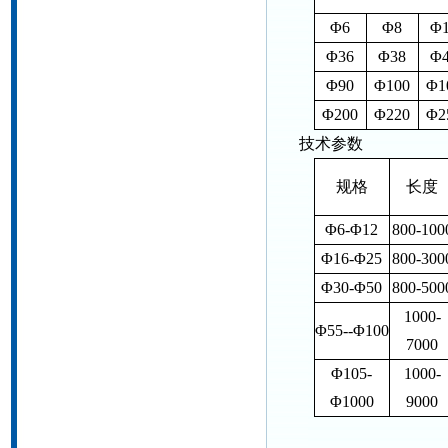
Φ6
Φ8
Φ
Φ36
Φ38
Φ
Φ90
Φ100
Φ1
Φ200
Φ220
Φ2
技术参数
规格
长度
Φ6-Φ12
800-100
Φ16-Φ25
800-300
Φ30-Φ50
800-500
1000-
Φ55--Φ100
7000
Φ105-
1000-
Φ1000
9000