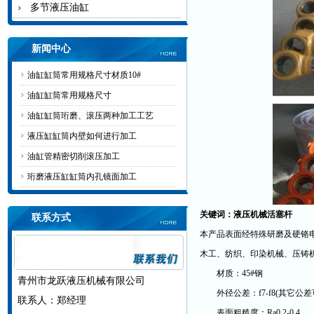
多节液压油缸
新闻中心
油缸缸筒常用规格尺寸材质10#
油缸缸筒常用规格尺寸
油缸缸筒珩磨、滚压两种加工工艺
液压缸缸筒内壁如何进行加工
油缸管精密切削滚压加工
珩磨液压缸缸筒内孔镜面加工
关键词：液压机械活塞杆
联系方式
本产品表面经特殊研磨及硬铬
木工、纺织、印染机械、压铸
材质：45#钢
青州市龙跃液压机械有限公司
外径公差：f7-f8(其它公差
联系人：郑经理
表面粗糙度：Ra0.2-0.4