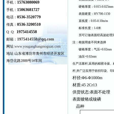
15763080069
手机：
硬铬厚度：0.015-0.025mm
15063681727
手机：
表面硬度：HV700-1150
0536-3520779
电话：
直线度：0.05-0.10m/m
0536-3200510
传真：
标准长度：1-6米
1975414558
Q Q:
另可订做表面经高波处理深度1
1975414558@qq.com
邮箱：
注：根据用途不同来选择
网址:
www.youganghangmoguan.com
镀铬厚度：气压=0.02mm
地址:
山东省潍坊市青州市经济开发区
油压=0.02mm
海岱北路2888号1#车间
生产活塞杆
,
采用的精密冷拔、
杆
,
并广泛应用于纺织印染、印
杆径
:Φ6-Φ1000m
材质
:45 2Cr13
供货状态
:
表面不处理
表面镀铬或镍磷
品种