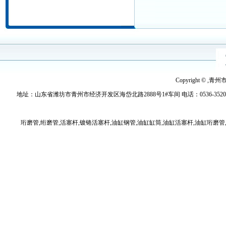
Copyright © ,青
地址：山东省潍坊市青州市经济开发区海岱北路2888号1#车间 电话：0536-3520779 传真：
珩磨管,绗磨管,活塞杆,镀铬活塞杆,油缸钢管,油缸缸筒,油缸活塞杆,油缸珩磨管