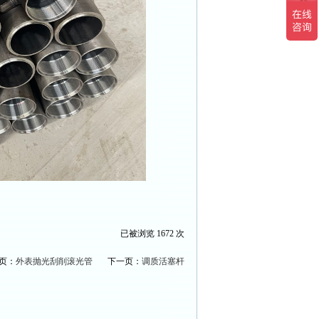
已被浏览 1672 次
页：
外表抛光刮削滚光管
下一页：
调质活塞杆