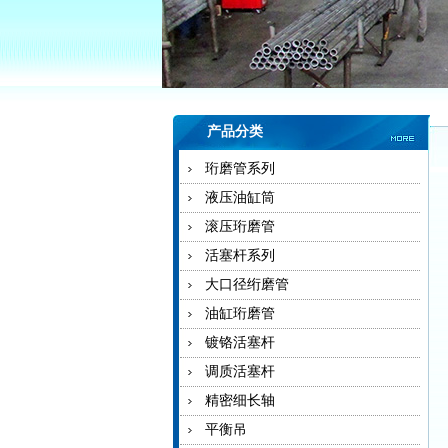
产品分类
珩磨管系列
液压油缸筒
滚压珩磨管
活塞杆系列
大口径绗磨管
油缸珩磨管
镀铬活塞杆
调质活塞杆
精密细长轴
平衡吊