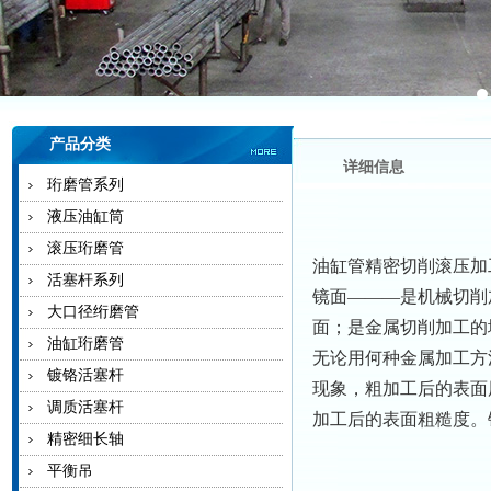
产品分类
详细信息
珩磨管系列
液压油缸筒
滚压珩磨管
油缸管精密切削滚压加
活塞杆系列
镜面———是机械切削
大口径绗磨管
面；是金属切削加工的
油缸珩磨管
无论用何种金属加工方
镀铬活塞杆
现象，粗加工后的表面
调质活塞杆
加工后的表面粗糙度。镜
精密细长轴
平衡吊