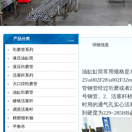
产品分类
详细信息
珩磨管系列
液压油缸筒
滚压珩磨管
油缸缸筒常用规格是32m
活塞杆系列
25\u002F28\u
大口径绗磨管
管钢管经过珩磨或者滚
油缸珩磨管
号钢管。2、活塞杆
镀铬活塞杆
时用的通气孔实心活塞
调质活塞杆
到硬度为229~285H
精密细长轴
平衡吊