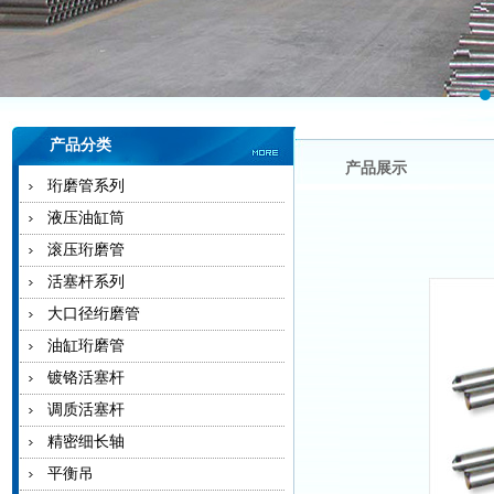
产品分类
产品展示
珩磨管系列
液压油缸筒
滚压珩磨管
活塞杆系列
大口径绗磨管
油缸珩磨管
镀铬活塞杆
调质活塞杆
精密细长轴
平衡吊